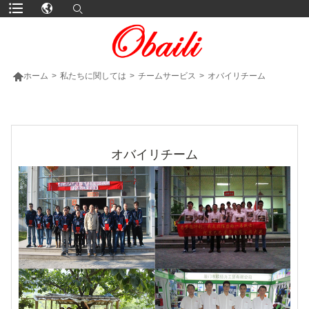

ホーム
>
私たちに関しては
>
チームサービス
>
オバイリチーム
より多くの製品
オバイリチーム