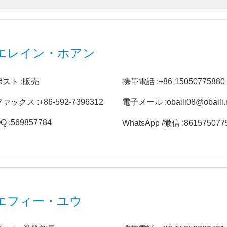
エレイン・ホアン
ポスト :
販売
携帯電話 :
+86-15050775880
ファックス :
+86-592-7396312
電子メール :
obaili08@obaili.
Q :
569857784
WhatsApp /微信 :
861575077
エフィー・ユウ