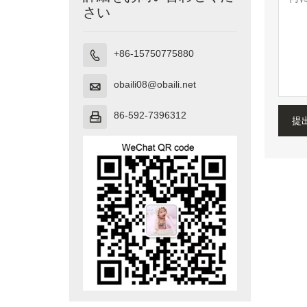
さい
+86-15750775880

obaili08@obaili.net

86-592-7396312

提