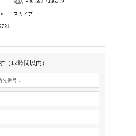
電話 :
+86-592-7396319
net
スカイプ :
9721
す（12時間以内）