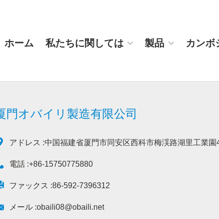
ホーム
私たちに関しては
製品
カンボ
厦門オバイリ製造有限公司

アドレス :
中国福建省厦門市同安区西科市梅渓路湖里工業園4

電話 :
+86-15750775880

ファックス :
86-592-7396312

メール :
obaili08@obaili.net