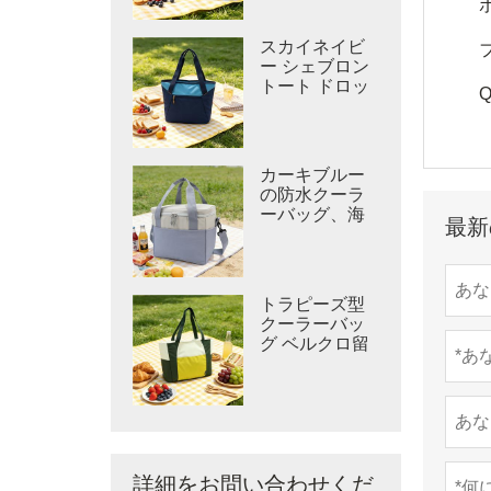
スカイネイビ
ー シェブロン
トート ドロッ
Q
プイン オープ
ントップ クー
ラー
カーキブルー
の防水クーラ
ーバッグ、海
最新
辺のクーラー
トラピーズ型
クーラーバッ
グ ベルクロ留
め クールバッ
グ
詳細をお問い合わせくだ