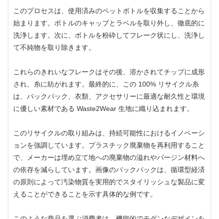
このプロセスは、使用済みのペットボトルを収集することから
始まります。ボトルのキャップとラベルを取り外し、徹底的に
洗浄します。次に、ボトルを粉砕してフレーク状にし、洗浄し
て不純物を取り除きます。
これらのきれいなフレークはその後、溶かされてチップに成形
され、糸に紡がれます。最終的に、この 100% リサイクル糸
は、バックパック、衣類、アクセサリーに最適な耐久性と環境
に優しい素材である Waste2Wear 生地に織り込まれます。
このリサイクルの取り組みは、持続可能性におけるイノベーシ
ョンを強調しています。プラスチック廃棄物を再利用すること
で、メーカーは埋め立て地への廃棄物の溢れやバージン材料へ
の依存を減らしています。画像のバックパックは、循環型経済
の原則によって汚染物質を実用的でスタイリッシュな製品に変
えることができることを示す具体的な例です。
このような商品を選ぶ消費者は、機能的でモダンなデザインを