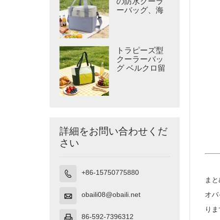
の防水クーラ
ーバッグ、海
辺のクーラー
トラピーズ型
クーラーバッ
グ ベルクロ留
め クールバッ
グ
詳細をお問い合わせくだ
さい
+86-15750775880

まと
obaili08@obaili.net
オバ

りま
86-592-7396312
