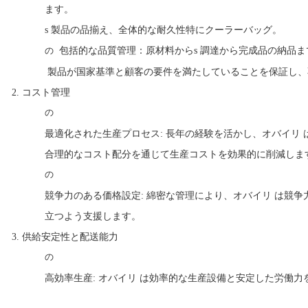
ます。
s
製品の品揃え、全体的な耐久性
特にクーラーバッグ
。
包括的な品質管理：原材料から
s
調達から完成品の納品ま
の
製品が国家基準と顧客の要件を満たしていることを保証し、
2.
コスト管理
の
最適化された生産プロセス: 長年の経験を活かし、オバイリ
合理的なコスト配分を通じて生産コストを効果的に削減しま
の
競争力のある価格設定: 綿密な管理により、オバイリ は競
立つよう支援します。
3.
供給安定性と配送能力
の
高効率生産: オバイリ は効率的な生産設備と安定した労働