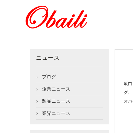
ニュース
ブログ

厦門
企業ニュース

グ、
製品ニュース
オバ

業界ニュース
