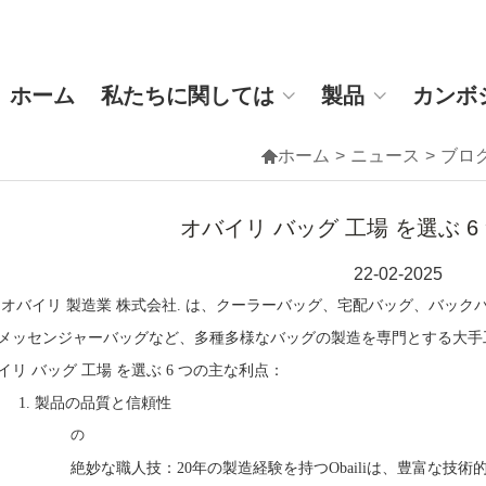
ホーム
私たちに関しては
製品
カンボ

ホーム
>
ニュース
>
ブロ
オバイリ バッグ 工場 を選ぶ 
22-02-2025
 オバイリ 製造業 株式会社. は、クーラーバッグ、宅配バッグ、バッ
メッセンジャーバッグなど、多種多様なバッグの製造を専門とする大手
イリ バッグ 工場 を選ぶ 6 つの主な利点
：
1.
製品の品質と信頼性
の
絶妙な職人技：20年の製造経験を持つObailiは、豊富な