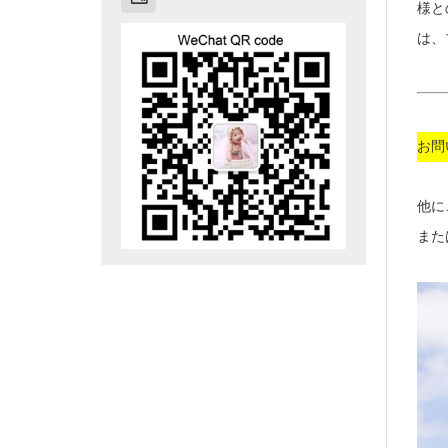
様と
は、
お問
他に
また