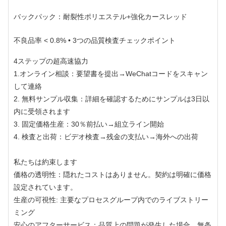
バックパック：耐裂性ポリエステル+強化カースレッド
不良品率 < 0.8% • 3つの品質検査チェックポイント
4ステップの超高速協力
1.オンライン相談：要望書を提出→WeChatコードをスキャン
して連絡
2. 無料サンプル収集：詳細を確認するためにサンプルは3日以
内に受領されます
3. 固定価格生産：30％前払い→組立ライン開始
4. 検査と出荷：ビデオ検査→残金の支払い→海外への出荷
私たちは約束します
価格の透明性：隠れたコストはありません。契約は明確に価格
設定されています。
生産の可視性: 主要なプロセスグループ内でのライブストリー
ミング
安心のアフターサービス：品質上の問題が発生した場合、無条